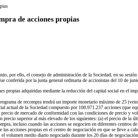
pias
mpra de acciones propias
io, por ello, el consejo de administración de la Sociedad, en su sesió
e conferida por la junta general ordinaria de accionistas del 10 de juni
 propias adquiridas mediante la reducción del capital social en el impo
grama de recompra tendrá un importe monetario máximo de 25 (veintic
ocial actual de la Sociedad compuesto por 100.971.237 acciones (que equ
recio de mercado de conformidad con las condiciones de precio y volume
un precio superior al más elevado de los siguientes: (a) el precio de la ú
mpra, incluso cuando las acciones se negocien en diferentes centros de 
as acciones propias en el centro de negociación en que se lleve a cabo
 el volumen medio diario negociado durante los 20 días de negociación 