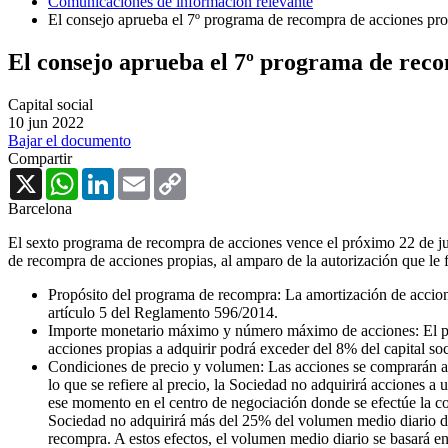
Comunicaciones de información relevante
El consejo aprueba el 7º programa de recompra de acciones pro
El consejo aprueba el 7º programa de reco
Capital social
10 jun 2022
Bajar el documento
Compartir
X
WhatsApp
LinkedIn
Email
Copy
Link
Barcelona
El sexto programa de recompra de acciones vence el próximo 22 de jun
de recompra de acciones propias, al amparo de la autorización que le fu
Propósito del programa de recompra: La amortización de acciones
artículo 5 del Reglamento 596/2014.
Importe monetario máximo y número máximo de acciones: El pro
acciones propias a adquirir podrá exceder del 8% del capital s
Condiciones de precio y volumen: Las acciones se comprarán a p
lo que se refiere al precio, la Sociedad no adquirirá acciones a 
ese momento en el centro de negociación donde se efectúe la co
Sociedad no adquirirá más del 25% del volumen medio diario de l
recompra. A estos efectos, el volumen medio diario se basará en