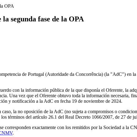
e la OPA
e la segunda fase de la OPA
mpetencia de Portugal (Autoridade da Concorrência) (la "AdC") en la qu
cuerdo con la información pública de la que disponía el Oferente, la adqu
ia. Una vez que el Oferente obtuvo toda la información necesaria, final
ación y notificación a la AdC en fecha 19 de noviembre de 2024.
u caso, la no oposición de la AdC (no sujeta a compromisos o condicione
n los términos del artículo 26.1 del Real Decreto 1066/2007, de 27 de jul
a se corresponden exactamente con los remitidos por la Sociedad a la C
a CNMV
.