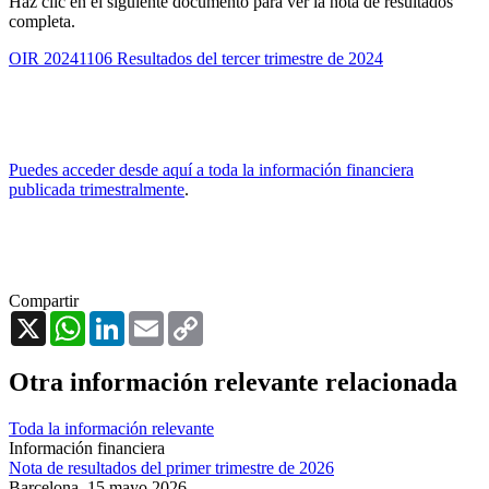
Haz clic en el siguiente documento para ver la nota de resultados
completa.
OIR 20241106 Resultados del tercer trimestre de 2024
Puedes acceder desde aquí a toda la información financiera
publicada trimestralmente
.
Compartir
X
WhatsApp
LinkedIn
Email
Copy
Link
Otra información relevante relacionada
Toda la información relevante
Información financiera
Nota de resultados del primer trimestre de 2026
Barcelona,
15 mayo 2026