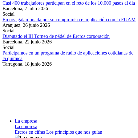
Casi 400 trabajadores participan en el reto de los 10.000 pasos al día
Barcelona,
7 julio 2026
Social
Ercros, galardonada por su compromiso e implicación con la FUAM
Aranjuez,
26 junio 2026
Social
Disputado el III Torneo de pádel de Ercros corporación
Barcelona,
22 junio 2026
Social
Participamos en un programa de radio de aplicaciones cotidianas de
la química
Tarragona,
18 junio 2026
La empresa
La empresa
Ercros en cifras
Los principios que nos guían