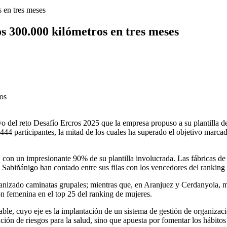
 en tres meses
s 300.000 kilómetros en tres meses
vo del reto Desafío Ercros 2025 que la empresa propuso a su plantilla d
 444 participantes, la mitad de los cuales ha superado el objetivo marca
on un impresionante 90% de su plantilla involucrada. Las fábricas de T
e Sabiñánigo han contado entre sus filas con los vencedores del ranking
anizado caminatas grupales; mientras que, en Aranjuez y Cerdanyola, más
ón femenina en el top 25 del ranking de mujeres.
ble, cuyo eje es la implantación de un sistema de gestión de organizaci
ción de riesgos para la salud, sino que apuesta por fomentar los hábitos 