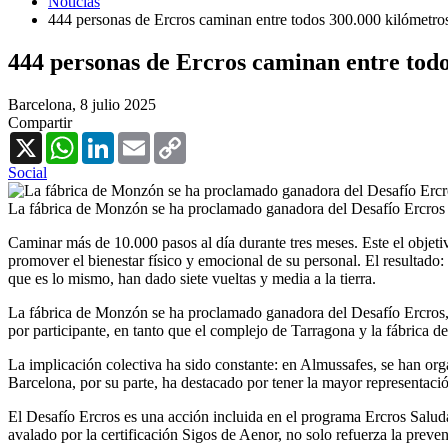
Noticias
444 personas de Ercros caminan entre todos 300.000 kilómetros
444 personas de Ercros caminan entre todo
Barcelona,
8 julio 2025
Compartir
X
WhatsApp
LinkedIn
Email
Copy
Link
Social
La fábrica de Monzón se ha proclamado ganadora del Desafío Ercros
Caminar más de 10.000 pasos al día durante tres meses. Este el objeti
promover el bienestar físico y emocional de su personal. El resultado:
que es lo mismo, han dado siete vueltas y media a la tierra.
La fábrica de Monzón se ha proclamado ganadora del Desafío Ercros, c
por participante, en tanto que el complejo de Tarragona y la fábrica d
La implicación colectiva ha sido constante: en Almussafes, se han org
Barcelona, por su parte, ha destacado por tener la mayor representaci
El Desafío Ercros es una acción incluida en el programa Ercros Saluda
avalado por la certificación Sigos de Aenor, no solo refuerza la preven