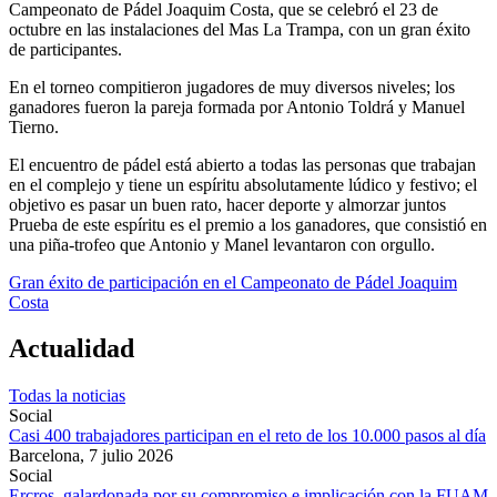
Campeonato de Pádel Joaquim Costa, que se celebró el 23 de
octubre en las instalaciones del Mas La Trampa, con un gran éxito
de participantes.
En el torneo compitieron jugadores de muy diversos niveles; los
ganadores fueron la pareja formada por Antonio Toldrá y Manuel
Tierno.
El encuentro de pádel está abierto a todas las personas que trabajan
en el complejo y tiene un espíritu absolutamente lúdico y festivo; el
objetivo es pasar un buen rato, hacer deporte y almorzar juntos
Prueba de este espíritu es el premio a los ganadores, que consistió en
una piña-trofeo que Antonio y Manel levantaron con orgullo.
Gran éxito de participación en el Campeonato de Pádel Joaquim
Costa
Actualidad
Todas la noticias
Social
Casi 400 trabajadores participan en el reto de los 10.000 pasos al día
Barcelona,
7 julio 2026
Social
Ercros, galardonada por su compromiso e implicación con la FUAM