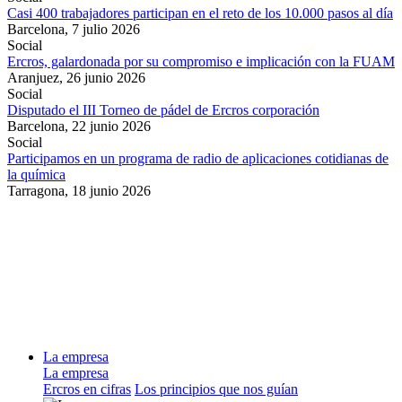
Casi 400 trabajadores participan en el reto de los 10.000 pasos al día
Barcelona,
7 julio 2026
Social
Ercros, galardonada por su compromiso e implicación con la FUAM
Aranjuez,
26 junio 2026
Social
Disputado el III Torneo de pádel de Ercros corporación
Barcelona,
22 junio 2026
Social
Participamos en un programa de radio de aplicaciones cotidianas de
la química
Tarragona,
18 junio 2026
La empresa
La empresa
Ercros en cifras
Los principios que nos guían