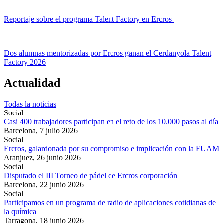
Reportaje sobre el programa Talent Factory en Ercros
Dos alumnas mentorizadas por Ercros ganan el Cerdanyola Talent
Factory 2026
Actualidad
Todas la noticias
Social
Casi 400 trabajadores participan en el reto de los 10.000 pasos al día
Barcelona,
7 julio 2026
Social
Ercros, galardonada por su compromiso e implicación con la FUAM
Aranjuez,
26 junio 2026
Social
Disputado el III Torneo de pádel de Ercros corporación
Barcelona,
22 junio 2026
Social
Participamos en un programa de radio de aplicaciones cotidianas de
la química
Tarragona,
18 junio 2026