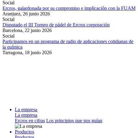
Social
Ercros, galardonada por su compromiso e implicación con la FUAM
Aranjuez,
26 junio 2026
Social
Disputado el III Torneo de pádel de Ercros corporación
Barcelona,
22 junio 2026
Social
Participamos en un programa de radio de aplicaciones cotidianas de
la química
Tarragona,
18 junio 2026
La empresa
La empresa
Ercros en cifras
Los principios que nos guían
Productos
Productos