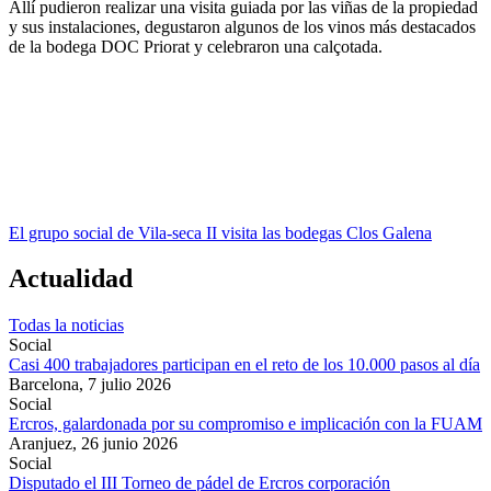
Allí pudieron realizar una visita guiada por las viñas de la propiedad
y sus instalaciones, degustaron algunos de los vinos más destacados
de la bodega DOC Priorat y celebraron una calçotada.
El grupo social de Vila-seca II visita las bodegas Clos Galena
Actualidad
Todas la noticias
Social
Casi 400 trabajadores participan en el reto de los 10.000 pasos al día
Barcelona,
7 julio 2026
Social
Ercros, galardonada por su compromiso e implicación con la FUAM
Aranjuez,
26 junio 2026
Social
Disputado el III Torneo de pádel de Ercros corporación