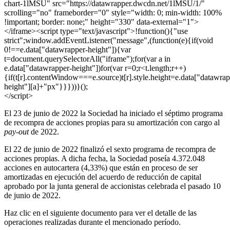
chart-1lMSU" src="https://datawrapper.dwcdn.net/1lMSU/1/"
scrolling="no" frameborder="0" style="width: 0; min-width: 100%
!important; border: none;" height="330" data-external="1">
</iframe><script type="text/javascript">!function(){"use
strict";window.addEventListener("message",(function(e){if(void
0!==e.data["datawrapper-height"]){var
t=document.querySelectorAll("iframe");for(var a in
e.data["datawrapper-height"])for(var r=0;r<t.length;r++)
{if(t[r].contentWindow===e.source)t[r].style.height=e.data["datawrap
height"][a]+"px"}}}))}();
</script>
El 23 de junio de 2022 la Sociedad ha iniciado el séptimo programa
de recompra de acciones propias para su amortización con cargo al
pay-out
de 2022.
El 22 de junio de 2022 finalizó el sexto programa de recompra de
acciones propias. A dicha fecha, la Sociedad poseía 4.372.048
acciones en autocartera (4,33%) que están en proceso de ser
amortizadas en ejecución del acuerdo de reducción de capital
aprobado por la junta general de accionistas celebrada el pasado 10
de junio de 2022.
Haz clic en el siguiente documento para ver el detalle de las
operaciones realizadas durante el mencionado período.