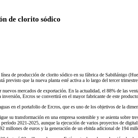
n de clorito sódico
ínea de producción de clorito sódico en su fábrica de Sabiñánigo (Huesc
stá previsto que la nueva planta esté activa a lo largo del tercer trimestr
 nuevos mercados de exportación. En la actualidad, el 88% de las ventas
ta inversión, Ercros se convertirá en el mayor fabricante de este product
guas en el portafolio de Ercros, que es uno de los objetivos de la dime
sigue su transformación en una empresa sostenible y se asienta sobre tr
l período 2021-2025, aunque la ejecución de varios proyectos de digital
92 millones de euros y la generación de un ebitda adicional de 194 mill