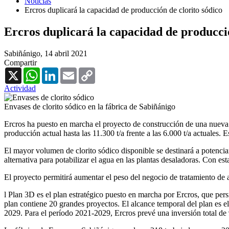
Noticias
Ercros duplicará la capacidad de producción de clorito sódico
Ercros duplicará la capacidad de producció
Sabiñánigo,
14 abril 2021
Compartir
X
WhatsApp
LinkedIn
Email
Copy
Link
Actividad
Envases de clorito sódico en la fábrica de Sabiñánigo
Ercros ha puesto en marcha el proyecto de construcción de una nueva l
producción actual hasta las 11.300 t/a frente a las 6.000 t/a actuales. E
El mayor volumen de clorito sódico disponible se destinará a potenciar
alternativa para potabilizar el agua en las plantas desaladoras. Con es
El proyecto permitirá aumentar el peso del negocio de tratamiento de a
l Plan 3D es el plan estratégico puesto en marcha por Ercros, que per
plan contiene 20 grandes proyectos. El alcance temporal del plan es e
2029. Para el período 2021-2029, Ercros prevé una inversión total de 