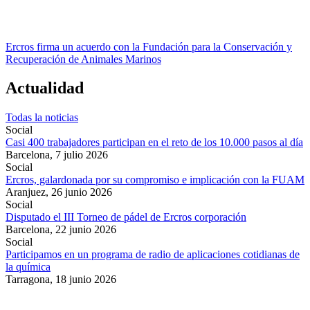
Ercros firma un acuerdo con la Fundación para la Conservación y
Recuperación de Animales Marinos
Actualidad
Todas la noticias
Social
Casi 400 trabajadores participan en el reto de los 10.000 pasos al día
Barcelona,
7 julio 2026
Social
Ercros, galardonada por su compromiso e implicación con la FUAM
Aranjuez,
26 junio 2026
Social
Disputado el III Torneo de pádel de Ercros corporación
Barcelona,
22 junio 2026
Social
Participamos en un programa de radio de aplicaciones cotidianas de
la química
Tarragona,
18 junio 2026