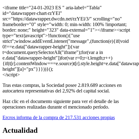
<iframe title="24-01-2023 ES " aria-label="Tabla"
id="datawrapper-chart-rzYEl"
src="https://datawrapper.dwcdn.net/rzYEl/3/" scrolling="no"
frameborder="0" style="width: 0; min-width: 100% !important;
border: none;" height="323" data-external="1"></iframe><script
type="text/javascript">!function(){"use
strict";window.addEventListener("message",(function(e){if(void
0!==e.data["datawrapper-height"]){var
t=document.querySelectorAll("iframe");for(var a in
e.data["datawrapper-height"])for(var r=0;r<t.length;r++)
{if(t[r].contentWindow===e.source)t[r].style.height=e.data["datawrap
height"][a]+"px"}}}))}();
</script>
Tras estas compras, la Sociedad posee 2.819.689 acciones en
autocartera representativas del 2,92% del capital social.
Haz clic en el documento siguiente para ver el detalle de las
operaciones realizadas durante el mencionado período.
Ercros informa de la compra de 217.531 acciones propias
Actualidad