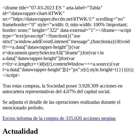
<iframe title="07-03-2023 ES " aria-label="Tabla"
id="datawrapper-chart-ltTWK"
src="https://datawrapper.dwcdn.net/ltTWK/1/" scrolling="no"
frameborder="0" style="width: 0; min-width: 100% !important;
border: none;" height="322" data-external="1"></iframe><script
type="text/javascript">!function(){"use
strict";window.addEventListener("message",(function(a){if(void
0!==a.data["datawrapper-height"]){var
e=document.querySelectorAll("iframe");for(var t in
a.data["datawrapper-height"])for(var
r=0;r<e.length;r++)if(e[r].contentWindow===a.source){var
i=a.data["datawrapper-height"][t]+"px";e[r].style.height=i}}}))}();
</script>
Tras estas compras, la Sociedad posee 3.928.309 acciones en
autocartera representativas del 4,07% del capital social.
Se adjunta el detalle de las operaciones realizadas durante el
mencionado período.
Ercros informa de la compra de 335.020 acciones propias
Actualidad