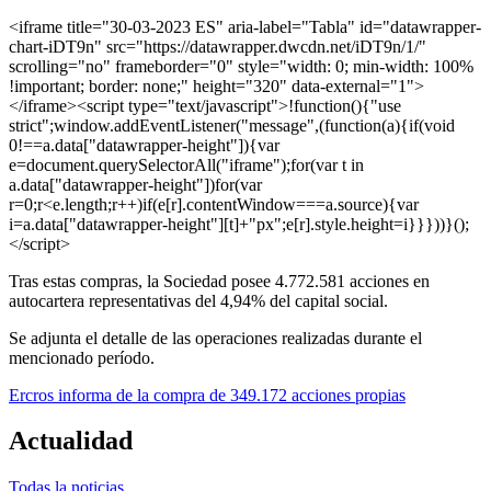
<iframe title="30-03-2023 ES" aria-label="Tabla" id="datawrapper-
chart-iDT9n" src="https://datawrapper.dwcdn.net/iDT9n/1/"
scrolling="no" frameborder="0" style="width: 0; min-width: 100%
!important; border: none;" height="320" data-external="1">
</iframe><script type="text/javascript">!function(){"use
strict";window.addEventListener("message",(function(a){if(void
0!==a.data["datawrapper-height"]){var
e=document.querySelectorAll("iframe");for(var t in
a.data["datawrapper-height"])for(var
r=0;r<e.length;r++)if(e[r].contentWindow===a.source){var
i=a.data["datawrapper-height"][t]+"px";e[r].style.height=i}}}))}();
</script>
Tras estas compras, la Sociedad posee 4.772.581 acciones en
autocartera representativas del 4,94% del capital social.
Se adjunta el detalle de las operaciones realizadas durante el
mencionado período.
Ercros informa de la compra de 349.172 acciones propias
Actualidad
Todas la noticias