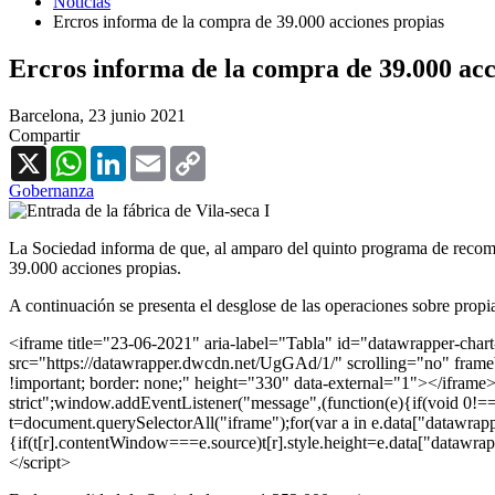
Noticias
Ercros informa de la compra de 39.000 acciones propias
Ercros informa de la compra de 39.000 acc
Barcelona,
23 junio 2021
Compartir
X
WhatsApp
LinkedIn
Email
Copy
Link
Gobernanza
La Sociedad informa de que, al amparo del quinto programa de recompra
39.000 acciones propias.
A continuación se presenta el desglose de las operaciones sobre propia
<iframe title="23-06-2021" aria-label="Tabla" id="datawrapper-ch
src="https://datawrapper.dwcdn.net/UgGAd/1/" scrolling="no" frame
!important; border: none;" height="330" data-external="1"></iframe><
strict";window.addEventListener("message",(function(e){if(void 0!=
t=document.querySelectorAll("iframe");for(var a in e.data["datawrappe
{if(t[r].contentWindow===e.source)t[r].style.height=e.data["datawra
</script>