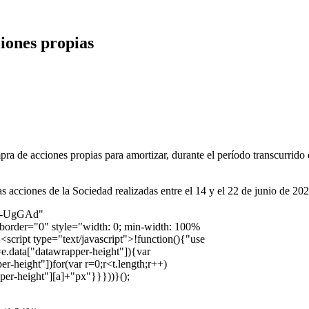
iones propias
 de acciones propias para amortizar, durante el período transcurrido e
s acciones de la Sociedad realizadas entre el 14 y el 22 de junio de 202
art-UgGAd"
border="0" style="width: 0; min-width: 100%
script type="text/javascript">!function(){"use
=e.data["datawrapper-height"]){var
r-height"])for(var r=0;r<t.length;r++)
pper-height"][a]+"px"}}}))}();