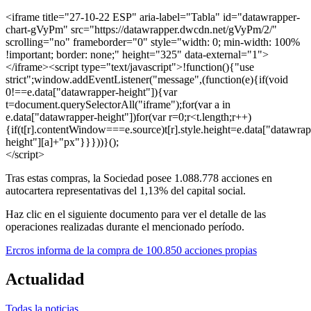
<iframe title="27-10-22 ESP" aria-label="Tabla" id="datawrapper-
chart-gVyPm" src="https://datawrapper.dwcdn.net/gVyPm/2/"
scrolling="no" frameborder="0" style="width: 0; min-width: 100%
!important; border: none;" height="325" data-external="1">
</iframe><script type="text/javascript">!function(){"use
strict";window.addEventListener("message",(function(e){if(void
0!==e.data["datawrapper-height"]){var
t=document.querySelectorAll("iframe");for(var a in
e.data["datawrapper-height"])for(var r=0;r<t.length;r++)
{if(t[r].contentWindow===e.source)t[r].style.height=e.data["datawrap
height"][a]+"px"}}}))}();
</script>
Tras estas compras, la Sociedad posee 1.088.778 acciones en
autocartera representativas del 1,13% del capital social.
Haz clic en el siguiente documento para ver el detalle de las
operaciones realizadas durante el mencionado período.
Ercros informa de la compra de 100.850 acciones propias
Actualidad
Todas la noticias