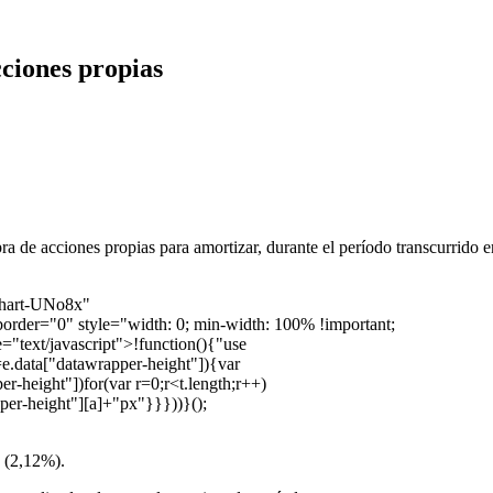
ciones propias
 de acciones propias para amortizar, durante el período transcurrido en
-chart-UNo8x"
order="0" style="width: 0; min-width: 100% !important;
="text/javascript">!function(){"use
=e.data["datawrapper-height"]){var
r-height"])for(var r=0;r<t.length;r++)
pper-height"][a]+"px"}}}))}();
a (2,12%).