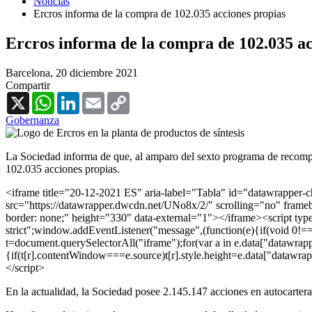
Noticias
Ercros informa de la compra de 102.035 acciones propias
Ercros informa de la compra de 102.035 ac
Barcelona,
20 diciembre 2021
Compartir
X
WhatsApp
LinkedIn
Email
Copy
Link
Gobernanza
La Sociedad informa de que, al amparo del sexto programa de recompra
102.035 acciones propias.
<iframe title="20-12-2021 ES" aria-label="Tabla" id="datawrapper
src="https://datawrapper.dwcdn.net/UNo8x/2/" scrolling="no" frameb
border: none;" height="330" data-external="1"></iframe><script type
strict";window.addEventListener("message",(function(e){if(void 0!=
t=document.querySelectorAll("iframe");for(var a in e.data["datawrappe
{if(t[r].contentWindow===e.source)t[r].style.height=e.data["datawra
</script>
En la actualidad, la Sociedad posee 2.145.147 acciones en autocarter