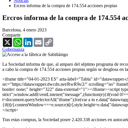
Noticias
Ercros informa de la compra de 174.554 acciones propias
Ercros informa de la compra de 174.554 ac
Barcelona,
4 enero 2023
Compartir
X
WhatsApp
LinkedIn
Email
Copy
Link
Gobernanza
La Sociedad informa de que, al amparo del séptimo programa de recomp
a cabo la compra de 174.554 acciones propias según se desglosa en la 
<iframe title="04-01-2023 ES" aria-label="Tabla" id="datawrapper
src="https://datawrapper.dwcdn.net/RwR9s/2/" scrolling="no" frameb
border: none;" height="322" data-external="1"></iframe><script type
strict";window.addEventListener("message",(function(e){if(void 0!=
t=document.querySelectorAll("iframe");for(var a in e.data["datawrappe
{if(t[r].contentWindow===e.source)t[r].style.height=e.data["datawra
</script>
Tras estas compras, la Sociedad posee 2.420.338 acciones en autocarter