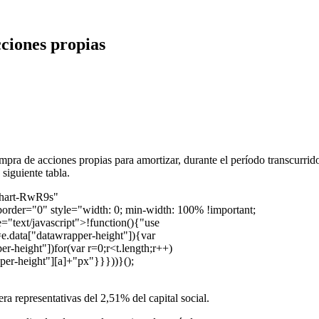
ciones propias
ra de acciones propias para amortizar, durante el período transcurrid
siguiente tabla.
-chart-RwR9s"
order="0" style="width: 0; min-width: 100% !important;
="text/javascript">!function(){"use
=e.data["datawrapper-height"]){var
r-height"])for(var r=0;r<t.length;r++)
pper-height"][a]+"px"}}}))}();
a representativas del 2,51% del capital social.