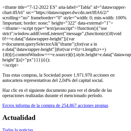
<iframe title="7-12-2022 ES" aria-label="Tabla" id="datawrapper-
chart-lfIA6" src="https://datawrapper.dwcdn.net/lfIA6/2/"
scrolling="no" frameborder="0" style="width: 0; min-width: 100%
!important; border: none;" height="322" data-external="1">
</iframe><script type="text/javascript">!function(){"use
strict";window.addEventListener("message",(function(e){if(void
0!==e.data["datawrapper-height"]){var
t=document.querySelectorAll("iframe");for(var a in
e.data["datawrapper-height"])for(var r=0;r<t.length;r++)
{if(t[r].contentWindow===e.source)t[r].style.height=e.data["datawrap
height"][a]+"px"}}}))}();
</script>
Tras estas compras, la Sociedad posee 1.971.970 acciones en
autocartera representativas del 2,04% del capital social.
Haz clic en el siguiente documento para ver el detalle de las
operaciones realizadas durante el mencionado período.
Ercros informa de la compra de 254.867 acciones propias
Actualidad
Todas la noticias