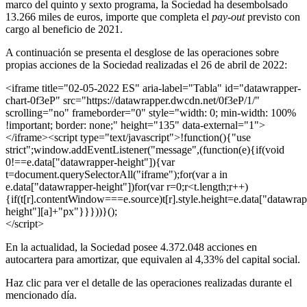
marco del quinto y sexto programa, la Sociedad ha desembolsado
13.266 miles de euros, importe que completa el
pay-out
previsto con
cargo al beneficio de 2021.
A continuación se presenta el desglose de las operaciones sobre
propias acciones de la Sociedad realizadas el 26 de abril de 2022:
<iframe title="02-05-2022 ES" aria-label="Tabla" id="datawrapper-
chart-0f3eP" src="https://datawrapper.dwcdn.net/0f3eP/1/"
scrolling="no" frameborder="0" style="width: 0; min-width: 100%
!important; border: none;" height="135" data-external="1">
</iframe><script type="text/javascript">!function(){"use
strict";window.addEventListener("message",(function(e){if(void
0!==e.data["datawrapper-height"]){var
t=document.querySelectorAll("iframe");for(var a in
e.data["datawrapper-height"])for(var r=0;r<t.length;r++)
{if(t[r].contentWindow===e.source)t[r].style.height=e.data["datawrap
height"][a]+"px"}}}))}();
</script>
En la actualidad, la Sociedad posee 4.372.048 acciones en
autocartera para amortizar, que equivalen al 4,33% del capital social.
Haz clic para ver el detalle de las operaciones realizadas durante el
mencionado día.