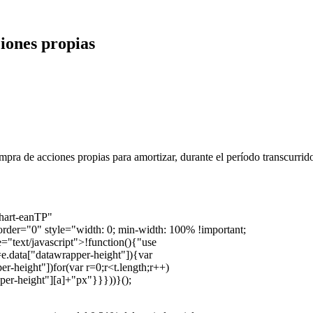
iones propias
a de acciones propias para amortizar, durante el período transcurrido e
chart-eanTP"
order="0" style="width: 0; min-width: 100% !important;
="text/javascript">!function(){"use
=e.data["datawrapper-height"]){var
r-height"])for(var r=0;r<t.length;r++)
pper-height"][a]+"px"}}}))}();