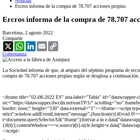
Noticias
Ercros informa de la compra de 78.707 acciones propias
Ercros informa de la compra de 78.707 acc
Barcelona,
2 agosto 2022
Compartir
X
WhatsApp
LinkedIn
Email
Copy
Link
Gobernanza
La Sociedad informa de que, al amparo del séptimo programa de recompr
compra de 78.707 acciones propias según se desglosa a continuación.
<iframe title="02-08-2022 ES" aria-label="Tabla" id="datawrapper-
src="https://datawrapper.dwcdn.net/eanTP/1/" scrolling="no" frameb
border: none;" height="330" data-external="1"></iframe><script type
strict";window.addEventListener("message",(function(e){if(void 0!=
t=document.querySelectorAll("iframe");for(var a in e.data["datawrappe
{if(t[r].contentWindow===e.source)t[r].style.height=e.data["datawra
</script>