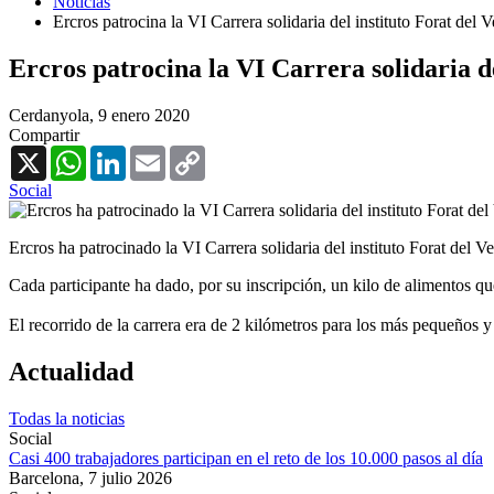
Noticias
Ercros patrocina la VI Carrera solidaria del instituto Forat del
Ercros patrocina la VI Carrera solidaria d
Cerdanyola,
9 enero 2020
Compartir
X
WhatsApp
LinkedIn
Email
Copy
Link
Social
Ercros ha patrocinado la VI Carrera solidaria del instituto Forat del 
Cada participante ha dado, por su inscripción, un kilo de alimentos q
El recorrido de la carrera era de 2 kilómetros para los más pequeños y 
Actualidad
Todas la noticias
Social
Casi 400 trabajadores participan en el reto de los 10.000 pasos al día
Barcelona,
7 julio 2026