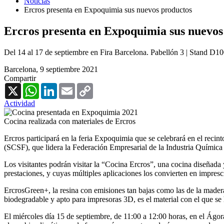
Noticias
Ercros presenta en Expoquimia sus nuevos productos
Ercros presenta en Expoquimia sus nuevos
Del 14 al 17 de septiembre en Fira Barcelona. Pabellón 3 | Stand D1
Barcelona,
9 septiembre 2021
Compartir
X
WhatsApp
LinkedIn
Email
Copy
Link
Actividad
Cocina realizada con materiales de Ercros
Ercros participará en la feria Expoquimia que se celebrará en el reci
(SCSF), que lidera la Federación Empresarial de la Industria Química
Los visitantes podrán visitar la “Cocina Ercros”, una cocina diseñada
prestaciones, y cuyas múltiples aplicaciones los convierten en impresc
ErcrosGreen+, la resina con emisiones tan bajas como las de la madera 
biodegradable y apto para impresoras 3D, es el material con el que se 
El miércoles día 15 de septiembre, de 11:00 a 12:00 horas, en el Ágora 