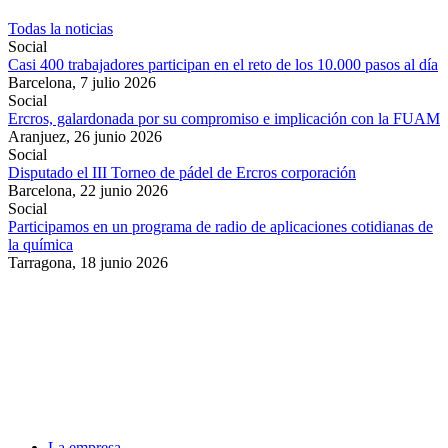
Todas la noticias
Social
Casi 400 trabajadores participan en el reto de los 10.000 pasos al día
Barcelona,
7 julio 2026
Social
Ercros, galardonada por su compromiso e implicación con la FUAM
Aranjuez,
26 junio 2026
Social
Disputado el III Torneo de pádel de Ercros corporación
Barcelona,
22 junio 2026
Social
Participamos en un programa de radio de aplicaciones cotidianas de
la química
Tarragona,
18 junio 2026
La empresa