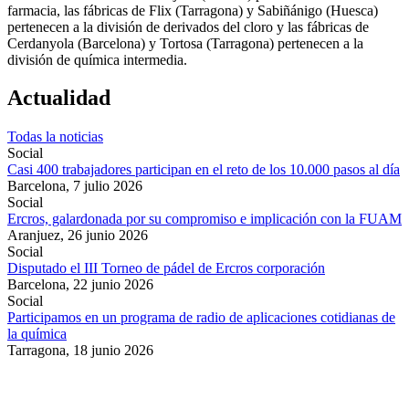
farmacia, las fábricas de Flix (Tarragona) y Sabiñánigo (Huesca)
pertenecen a la división de derivados del cloro y las fábricas de
Cerdanyola (Barcelona) y Tortosa (Tarragona) pertenecen a la
división de química intermedia.
Actualidad
Todas la noticias
Social
Casi 400 trabajadores participan en el reto de los 10.000 pasos al día
Barcelona,
7 julio 2026
Social
Ercros, galardonada por su compromiso e implicación con la FUAM
Aranjuez,
26 junio 2026
Social
Disputado el III Torneo de pádel de Ercros corporación
Barcelona,
22 junio 2026
Social
Participamos en un programa de radio de aplicaciones cotidianas de
la química
Tarragona,
18 junio 2026