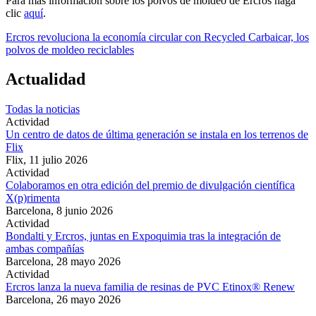
Para más información sobre los polvos de moldeo de Ercros haga
clic
aquí
.
Ercros revoluciona la economía circular con Recycled Carbaicar, los
polvos de moldeo reciclables
Actualidad
Todas la noticias
Actividad
Un centro de datos de última generación se instala en los terrenos de
Flix
Flix,
11 julio 2026
Actividad
Colaboramos en otra edición del premio de divulgación científica
X(p)rimenta
Barcelona,
8 junio 2026
Actividad
Bondalti y Ercros, juntas en Expoquimia tras la integración de
ambas compañías
Barcelona,
28 mayo 2026
Actividad
Ercros lanza la nueva familia de resinas de PVC Etinox® Renew
Barcelona,
26 mayo 2026