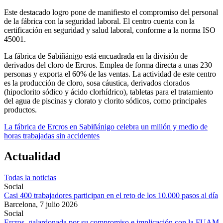
Este destacado logro pone de manifiesto el compromiso del personal
de la fábrica con la seguridad laboral. El centro cuenta con la
certificación en seguridad y salud laboral, conforme a la norma ISO
45001.
La fábrica de Sabiñánigo está encuadrada en la división de
derivados del cloro de Ercros. Emplea de forma directa a unas 230
personas y exporta el 60% de las ventas. La actividad de este centro
es la producción de cloro, sosa cáustica, derivados clorados
(hipoclorito sódico y ácido clorhídrico), tabletas para el tratamiento
del agua de piscinas y clorato y clorito sódicos, como principales
productos.
La fábrica de Ercros en Sabiñánigo celebra un millón y medio de
horas trabajadas sin accidentes
Actualidad
Todas la noticias
Social
Casi 400 trabajadores participan en el reto de los 10.000 pasos al día
Barcelona,
7 julio 2026
Social
Ercros, galardonada por su compromiso e implicación con la FUAM