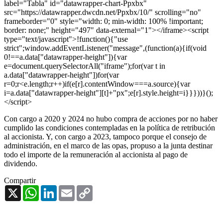
label="Tabla" id="datawrapper-chart-Ppxbx"
src="https://datawrapper.dwcdn.net/Ppxbx/10/" scrolling="no"
frameborder="0" style="width: 0; min-width: 100% !important;
border: none;" height="497" data-external="1"></iframe><script
type="text/javascript">!function(){"use
strict";window.addEventListener("message",(function(a){if(void
0!==a.data["datawrapper-height"]){var
e=document.querySelectorAll("iframe");for(var t in
a.data["datawrapper-height"])for(var
r=0;r<e.length;r++)if(e[r].contentWindow===a.source){var
i=a.data["datawrapper-height"][t]+"px";e[r].style.height=i}}}))}();
</script>
Con cargo a 2020 y 2024 no hubo compra de acciones por no haber
cumplido las condiciones contempladas en la política de retribución
al accionista. Y, con cargo a 2023, tampoco porque el consejo de
administración, en el marco de las opas, propuso a la junta destinar
todo el importe de la remuneración al accionista al pago de
dividendo.
Compartir
X
WhatsApp
LinkedIn
Email
Copy
Link