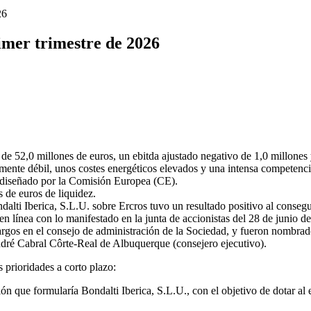
26
rimer trimestre de 2026
de 52,0 millones de euros, un ebitda ajustado negativo de 1,0 millones 
ente débil, unos costes energéticos elevados y una intensa competenci
a diseñado por la Comisión Europea (CE).
s de euros de liquidez.
ti Iberica, S.L.U. sobre Ercros tuvo un resultado positivo al conseg
 en línea con lo manifestado en la junta de accionistas del 28 de junio
gos en el consejo de administración de la Sociedad, y fueron nombrado
dré Cabral Côrte-Real de Albuquerque (consejero ejecutivo).
 prioridades a corto plazo:
 que formularía Bondalti Iberica, S.L.U., con el objetivo de dotar al 