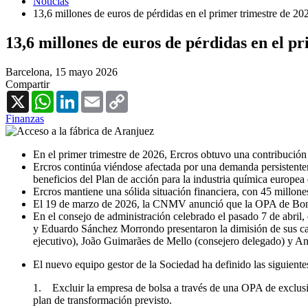
Noticias
13,6 millones de euros de pérdidas en el primer trimestre de 20
13,6 millones de euros de pérdidas en el p
Barcelona,
15 mayo 2026
Compartir
X
WhatsApp
LinkedIn
Email
Copy
Link
Finanzas
En el primer trimestre de 2026, Ercros obtuvo una contribución 
Ercros continúa viéndose afectada por una demanda persistentem
beneficios del Plan de acción para la industria química europe
Ercros mantiene una sólida situación financiera, con 45 millone
El 19 de marzo de 2026, la CNMV anunció que la OPA de Bondal
En el consejo de administración celebrado el pasado 7 de abril,
y Eduardo Sánchez Morrondo presentaron la dimisión de sus car
ejecutivo), João Guimarães de Mello (consejero delegado) y An
El nuevo equipo gestor de la Sociedad ha definido las siguientes
1. Excluir la empresa de bolsa a través de una OPA de exclusión
plan de transformación previsto.