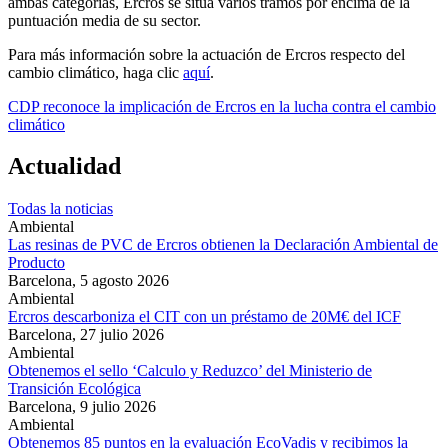
ambas categorías, Ercros se sitúa varios tramos por encima de la
puntuación media de su sector.
Para más información sobre la actuación de Ercros respecto del
cambio climático, haga clic
aquí
.
CDP reconoce la implicación de Ercros en la lucha contra el cambio
climático
Actualidad
Todas la noticias
Ambiental
Las resinas de PVC de Ercros obtienen la Declaración Ambiental de
Producto
Barcelona,
5 agosto 2026
Ambiental
Ercros descarboniza el CIT con un préstamo de 20M€ del ICF
Barcelona,
27 julio 2026
Ambiental
Obtenemos el sello ‘Calculo y Reduzco’ del Ministerio de
Transición Ecológica
Barcelona,
9 julio 2026
Ambiental
Obtenemos 85 puntos en la evaluación EcoVadis y recibimos la