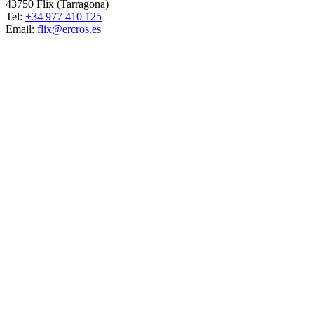
43750 Flix (Tarragona)
Tel:
+34 977 410 125
Email:
flix@ercros.es