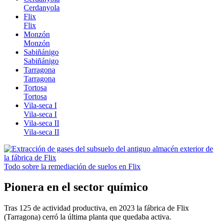
Cerdanyola
Flix
Flix
Monzón
Monzón
Sabiñánigo
Sabiñánigo
Tarragona
Tarragona
Tortosa
Tortosa
Vila-seca I
Vila-seca I
Vila-seca II
Vila-seca II
Todo sobre la remediación de suelos en Flix
Pionera en el sector químico
Tras 125 de actividad productiva, en 2023 la fábrica de Flix
(Tarragona) cerró la última planta que quedaba activa.