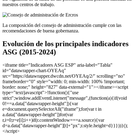
nuestros centros de trabajo.
La composición del consejo de administración cumple con las
recomendaciones de buena gobernanza.
Evolución de los principales indicadores
ASG (2015-2024)
<iframe title="Indicadores ASG ESP" aria-label="Tabla"
id="datawrapper-chart-OYEAq"
src="https://datawrapper.dwcdn.net/OYEAq/2/" scrolling="no"
frameborder="0" style="width: 0; min-width: 100% !important;
border: none;" height="827" data-external="1"></iframe><script
type="text/javascript">!function(){"use
strict";window.addEventListener("message",(function(a){if(void
0!==a.data["datawrapper-height"]){var
e=document.querySelectorAll("iframe");for(var t in
a.data["datawrapper-height"])for(var
r,i=0;r=e[i];i++)if(r.contentWindow===a.source){var
d=a.data["datawrapper-height"][t]+"px";r.style.height=d}}}))}();
</script>