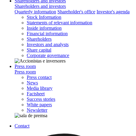
Shareholders and investors
Shareholders and investors
Quarterly information
Shareholder's office
Investor's agenda
Stock Information
Statements of relevant information
Inside information
Financial information
Shareholders
Investors and analysts
Share capital
Corporate governance
Press room
Press room
Press contact
News
Media library
Factsheet
Success stories
White papers
Newsletter
Contact