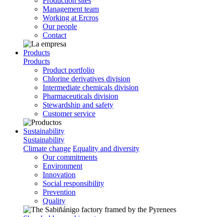
Production sites
Management team
Working at Ercros
Our people
Contact
Products
Products
Product portfolio
Chlorine derivatives division
Intermediate chemicals division
Pharmaceuticals division
Stewardship and safety
Customer service
Sustainability
Sustainability
Climate change
Equality and diversity
Our commitments
Environment
Innovation
Social responsibility
Prevention
Quality