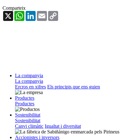
Comparteix
X
WhatsApp
LinkedIn
Email
Copy
Link
La companyia
La companyia
Ercros en xifres
Els principis que ens guien
Productes
Productes
Sostenibilitat
Sostenibilitat
Canvi climàtic
Igualtat i diversitat
Accionistes i inversors