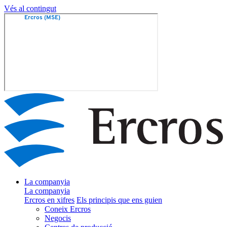
Vés al contingut
La companyia
La companyia
Ercros en xifres
Els principis que ens guien
Coneix Ercros
Negocis