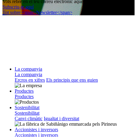
Vols rebre en el teu correu electrònic aquest butlletí informatiu?
Subscriu-te aquí
Tot sobre <span>Newsletter</span>
La companyia
La companyia
Ercros en xifres
Els principis que ens guien
Productes
Productes
Sostenibilitat
Sostenibilitat
Canvi climàtic
Igualtat i diversitat
Accionistes i inversors
Accionistes i inversors