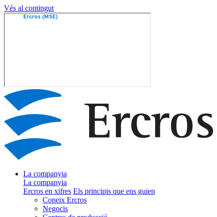
Vés al contingut
La companyia
La companyia
Ercros en xifres
Els principis que ens guien
Coneix Ercros
Negocis