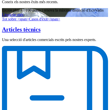
Coneix els nostres èxits més recents.
Ercros obté 87/100 punts i renova la màxima distinció d'EcoVadis
Llegir-ne més
Tot sobre <span>Casos d'èxit</span>
Articles tècnics
Una selecció d'articles comercials escrits pels nostres experts.