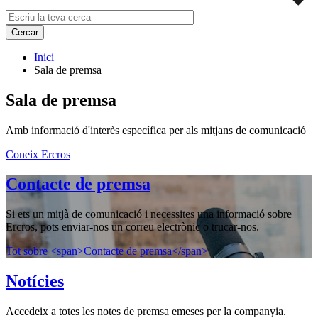
Inici
Sala de premsa
Sala de premsa
Amb informació d'interès específica per als mitjans de comunicació
Coneix Ercros
Contacte de premsa
Si ets un mitjà de comunicació i necessites una informació sobre
Ercros, pots enviar-nos un correu electrònic o trucar-nos.
Tot sobre <span>Contacte de premsa</span>
Notícies
Accedeix a totes les notes de premsa emeses per la companyia.