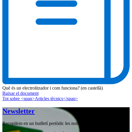
Què és un electrolitzador i com funciona? (en castellà)
Baixar el document
Tot sobre <span>Articles tècnics</span>
Newsletter
Recopilem en un butlletí periòdic les notícies que hem publicat.