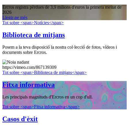
Ercros registra pèrdues de 3,9 milions d'euros la primera meitat de
2026
Llegir-ne més
Tot sobre <span>Notícies</span>
Biblioteca de mitjans
Posem a la teva disposició la nostra col·lecció de fotos, vídeos i
documents sobre Ercros.
https://vimeo.com/867139309
Tot sobre <span>Biblioteca de mitjans</span>
Fitxa informativa
Les principals magnituds d'Ercros en un cop d'ull.
Tot sobre <span>Fitxa informativa</span>
Casos d'èxit