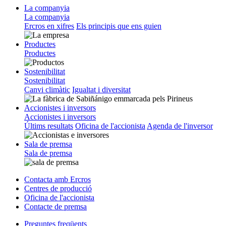
La companyia
La companyia
Ercros en xifres
Els principis que ens guien
Productes
Productes
Sostenibilitat
Sostenibilitat
Canvi climàtic
Igualtat i diversitat
Accionistes i inversors
Accionistes i inversors
Últims resultats
Oficina de l'accionista
Agenda de l'inversor
Sala de premsa
Sala de premsa
Contacta amb Ercros
Centres de producció
Oficina de l'accionista
Contacte de premsa
Preguntes freqüents