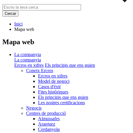
Inici
Mapa web
Mapa web
La companyia
La companyia
Ercros en xifres
Els principis que ens guien
Coneix Ercros
Ercros en xifres
Model de negoci
Casos d'èxit
Fites històriques
Els principis que ens guien
Les nostres certificacions
Negocis
Centres de producció
Almussafes
Aranjuez
Cerdanyola