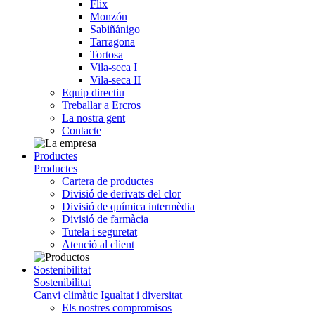
Flix
Monzón
Sabiñánigo
Tarragona
Tortosa
Vila-seca I
Vila-seca II
Equip directiu
Treballar a Ercros
La nostra gent
Contacte
Productes
Productes
Cartera de productes
Divisió de derivats del clor
Divisió de química intermèdia
Divisió de farmàcia
Tutela i seguretat
Atenció al client
Sostenibilitat
Sostenibilitat
Canvi climàtic
Igualtat i diversitat
Els nostres compromisos