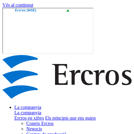
Vés al contingut
La companyia
La companyia
Ercros en xifres
Els principis que ens guien
Coneix Ercros
Negocis