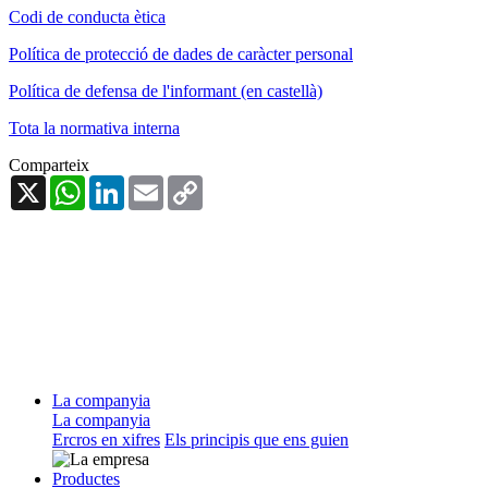
Codi de conducta ètica
Política de protecció de dades de caràcter personal
Política de defensa de l'informant (en castellà)
Tota la normativa interna
Comparteix
X
WhatsApp
LinkedIn
Email
Copy
Link
La companyia
La companyia
Ercros en xifres
Els principis que ens guien
Productes