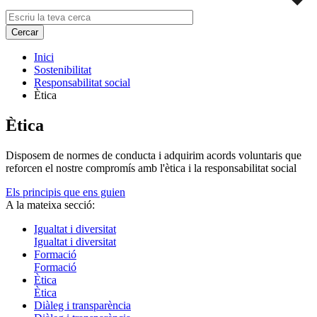
Inici
Sostenibilitat
Responsabilitat social
Ètica
Ètica
Disposem de normes de conducta i adquirim acords voluntaris que
reforcen el nostre compromís amb l'ètica i la responsabilitat social
Els principis que ens guien
A la mateixa secció:
Igualtat i diversitat
Igualtat i diversitat
Formació
Formació
Ètica
Ètica
Diàleg i transparència