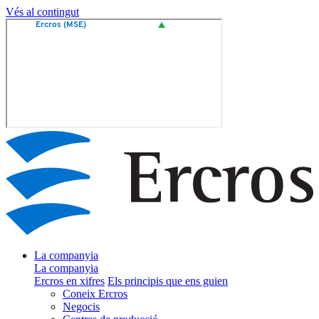
Vés al contingut
La companyia
La companyia
Ercros en xifres
Els principis que ens guien
Coneix Ercros
Negocis