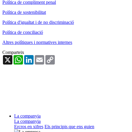
Política de compliment penal
Política de sostenibilitat
Política d'igualtat i de no discriminació
Política de conciliació
Altres polítiques i normatives internes
Comparteix
X
WhatsApp
LinkedIn
Email
Copy
Link
La companyia
La companyia
Ercros en xifres
Els principis que ens guien