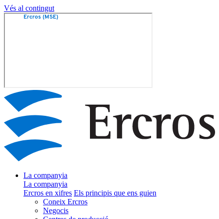
Vés al contingut
La companyia
La companyia
Ercros en xifres
Els principis que ens guien
Coneix Ercros
Negocis