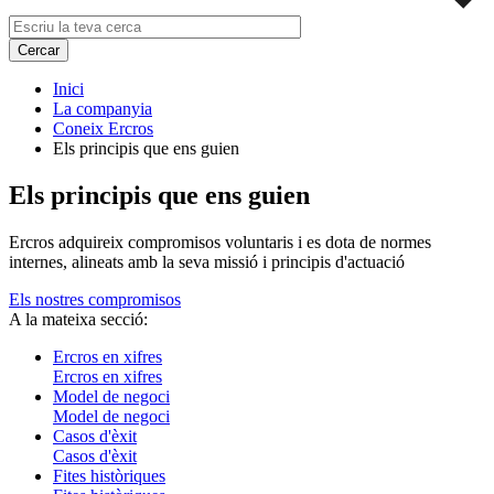
Inici
La companyia
Coneix Ercros
Els principis que ens guien
Els principis que ens guien
Ercros adquireix compromisos voluntaris i es dota de normes
internes, alineats amb la seva missió i principis d'actuació
Els nostres compromisos
A la mateixa secció:
Ercros en xifres
Ercros en xifres
Model de negoci
Model de negoci
Casos d'èxit
Casos d'èxit
Fites històriques