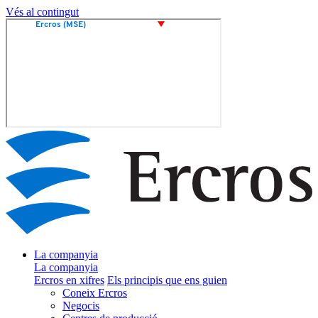
Vés al contingut
La companyia
La companyia
Ercros en xifres
Els principis que ens guien
Coneix Ercros
Negocis