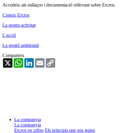
Accedeix als enllaços i documentació rellevant sobre Ercros.
Coneix Ercros
La nostra activitat
L'acció
La gestió ambiental
Comparteix
X
WhatsApp
LinkedIn
Email
Copy
Link
La companyia
La companyia
Ercros en xifres
Els principis que ens guien