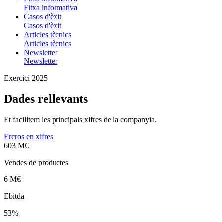
Fitxa informativa
Casos d'èxit
Casos d'èxit
Articles tècnics
Articles tècnics
Newsletter
Newsletter
Exercici 2025
Dades rellevants
Et facilitem les principals xifres de la companyia.
Ercros en xifres
603 M€
Vendes de productes
6 M€
Ebitda
53%