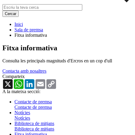
Inici
Sala de premsa
Fitxa informativa
Fitxa informativa
Consulta les principals magnituds d'Ercros en un cop d'ull
Contacta amb nosaltres
Comparteix
X
WhatsApp
LinkedIn
Email
Copy
Link
A la mateixa secció:
Contacte de premsa
Contacte de premsa
Notícies
Notícies
Biblioteca de mitjans
Biblioteca de mitjans
Fitxa informativa