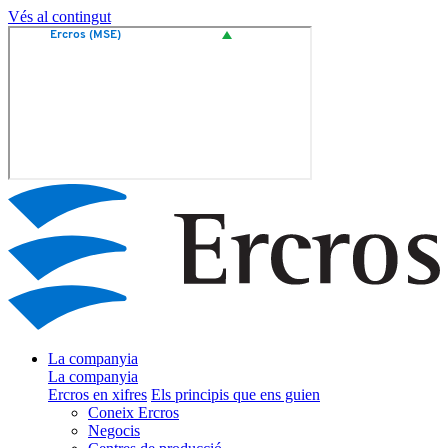
Vés al contingut
La companyia
La companyia
Ercros en xifres
Els principis que ens guien
Coneix Ercros
Negocis