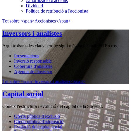
Amortització d'accions
Dividend
Política de retribució a l'accionista
Tot sobre <span>Accionistes</span>
Inversors i analistes
Aquí trobaràs les claus perquè sigui més fàcil l'anàlisi d'Ercros.
Presentacions
Inversió responsable
Cobertura d'analistes
Agenda de l'inversor
Tot sobre <span>Inversors i analistes</span>
Capital social
Coneix l'estructura i evolució del capital de la Societat.
Oferta pública d'exclusió
Oferta pública d'adquisició
Evolució del capital social