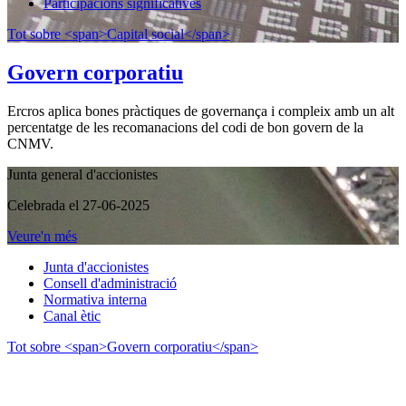
Participacions significatives
Tot sobre <span>Capital social</span>
Govern corporatiu
Ercros aplica bones pràctiques de governança i compleix amb un alt
percentatge de les recomanacions del codi de bon govern de la
CNMV.
Junta general d'accionistes
Celebrada el 27-06-2025
Veure'n més
Junta d'accionistes
Consell d'administració
Normativa interna
Canal ètic
Tot sobre <span>Govern corporatiu</span>