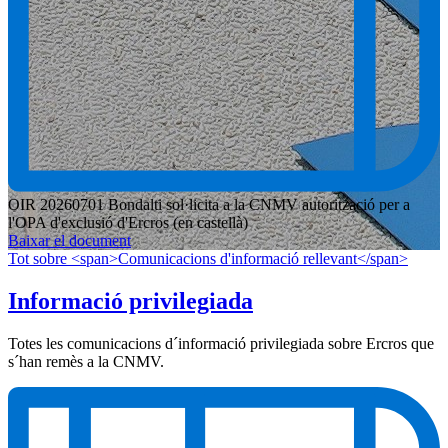
OIR 20260701 Bondalti sol·licita a la CNMV autorització per a
l'OPA d'exclusió d'Ercros (en castellà)
Baixar el document
Tot sobre <span>Comunicacions d'informació rellevant</span>
Informació privilegiada
Totes les comunicacions d´informació privilegiada sobre Ercros que
s´han remès a la CNMV.