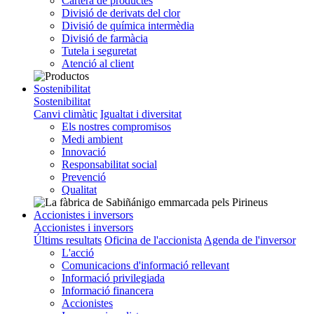
Cartera de productes
Divisió de derivats del clor
Divisió de química intermèdia
Divisió de farmàcia
Tutela i seguretat
Atenció al client
Sostenibilitat
Sostenibilitat
Canvi climàtic
Igualtat i diversitat
Els nostres compromisos
Medi ambient
Innovació
Responsabilitat social
Prevenció
Qualitat
Accionistes i inversors
Accionistes i inversors
Últims resultats
Oficina de l'accionista
Agenda de l'inversor
L'acció
Comunicacions d'informació rellevant
Informació privilegiada
Informació financera
Accionistes