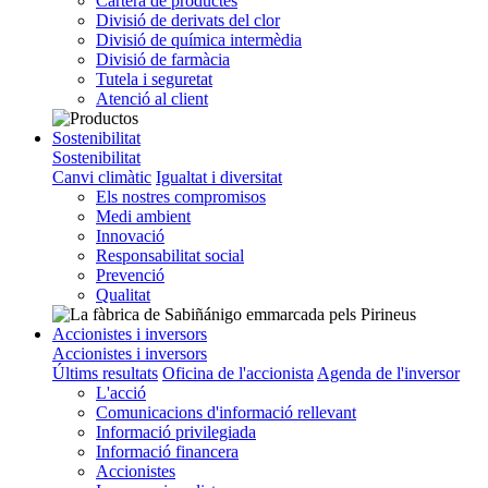
Cartera de productes
Divisió de derivats del clor
Divisió de química intermèdia
Divisió de farmàcia
Tutela i seguretat
Atenció al client
Sostenibilitat
Sostenibilitat
Canvi climàtic
Igualtat i diversitat
Els nostres compromisos
Medi ambient
Innovació
Responsabilitat social
Prevenció
Qualitat
Accionistes i inversors
Accionistes i inversors
Últims resultats
Oficina de l'accionista
Agenda de l'inversor
L'acció
Comunicacions d'informació rellevant
Informació privilegiada
Informació financera
Accionistes