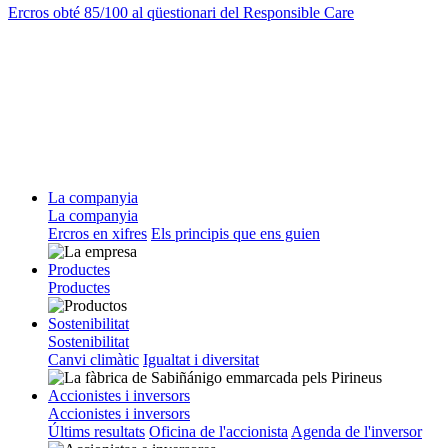
Ercros obté 85/100 al qüestionari del Responsible Care
La companyia
La companyia
Ercros en xifres
Els principis que ens guien
Productes
Productes
Sostenibilitat
Sostenibilitat
Canvi climàtic
Igualtat i diversitat
Accionistes i inversors
Accionistes i inversors
Últims resultats
Oficina de l'accionista
Agenda de l'inversor