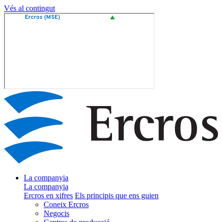
Vés al contingut
La companyia
La companyia
Ercros en xifres
Els principis que ens guien
Coneix Ercros
Negocis