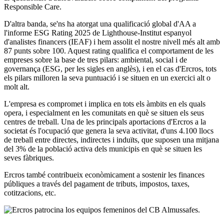
Responsible Care.
D'altra banda, se'ns ha atorgat una qualificació global d'AA a
l'informe ESG Rating 2025 de Lighthouse-Institut espanyol
d'analistes financers (IEAF) i hem assolit el nostre nivell més alt amb
87 punts sobre 100. Aquest rating qualifica el comportament de les
empreses sobre la base de tres pilars: ambiental, social i de
governança (ESG, per les sigles en anglès), i en el cas d'Ercros, tots
els pilars milloren la seva puntuació i se situen en un exercici alt o
molt alt.
L'empresa es compromet i implica en tots els àmbits en els quals
opera, i especialment en les comunitats en què se situen els seus
centres de treball. Una de les principals aportacions d'Ercros a la
societat és l'ocupació que genera la seva activitat, d'uns 4.100 llocs
de treball entre directes, indirectes i induïts, que suposen una mitjana
del 3% de la població activa dels municipis en què se situen les
seves fàbriques.
Ercros també contribueix econòmicament a sostenir les finances
públiques a través del pagament de tributs, impostos, taxes,
cotitzacions, etc.