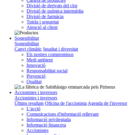
Cartera de productes
Divisió de derivats del clor
Divisió de química intermèdia
Divisió de farmàcia
Tutela i seguretat
Atenció al client
Sostenibilitat
Sostenibilitat
Canvi climàtic
Igualtat i diversitat
Els nostres compromisos
Medi ambient
Innovació
Responsabilitat social
Prevenció
Qualitat
Accionistes i inversors
Accionistes i inversors
Últims resultats
Oficina de l'accionista
Agenda de l'inversor
L'acció
Comunicacions d'informació rellevant
Informació privilegiada
Informació financera
Accionistes