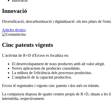
Innovació
Innovació
Diversificació, descarbonització i digitalització -els tres pilars de l'es
Articles tècnics
Cinc patents vigents
L'activitat de R+D d'Ercros es focalitza en:
El desenvolupament de nous productes amb alt valor afegit.
Noves aplicacions de productes consolidats.
La millora de l'eficiència dels processos productius.
L'ampliació de la capacitat productiva.
Ercros té registrades i vigents cinc patents i dos més en tràmits.
La companyia disposa de quatre centres propis de R+D, situats a les fà
intermèdia, respectivament.