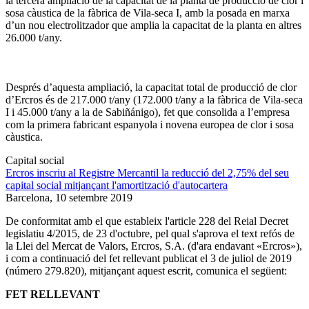
la tercera ampliació de la capacitat de la planta de producció de clor i
sosa càustica de la fàbrica de Vila-seca I, amb la posada en marxa
d’un nou electrolitzador que amplia la capacitat de la planta en altres
26.000 t/any.
Després d’aquesta ampliació, la capacitat total de producció de clor
d’Ercros és de 217.000 t/any (172.000 t/any a la fàbrica de Vila-seca
I i 45.000 t/any a la de Sabiñánigo), fet que consolida a l’empresa
com la primera fabricant espanyola i novena europea de clor i sosa
càustica.
Capital social
Ercros inscriu al Registre Mercantil la reducció del 2,75% del seu
capital social mitjançant l'amortització d'autocartera
Barcelona,
10 setembre 2019
De conformitat amb el que estableix l'article 228 del Reial Decret
legislatiu 4/2015, de 23 d'octubre, pel qual s'aprova el text refós de
la Llei del Mercat de Valors, Ercros, S.A. (d'ara endavant «Ercros»),
i com a continuació del fet rellevant publicat el 3 de juliol de 2019
(número
279.820
), mitjançant aquest escrit, comunica el següent:
FET RELLEVANT