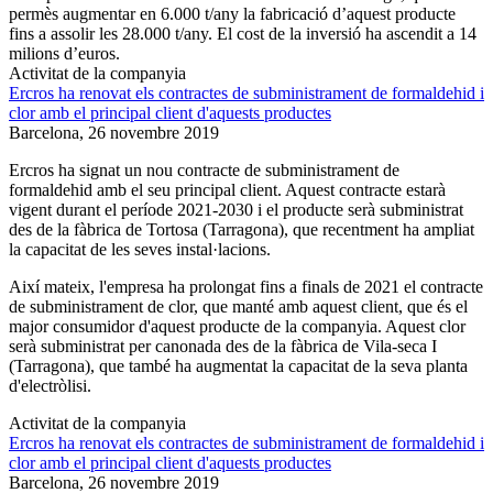
permès augmentar en 6.000 t/any la fabricació d’aquest producte
fins a assolir les 28.000 t/any. El cost de la inversió ha ascendit a 14
milions d’euros.
Activitat de la companyia
Ercros ha renovat els contractes de subministrament de formaldehid i
clor amb el principal client d'aquests productes
Barcelona,
26 novembre 2019
Ercros ha signat un nou contracte de subministrament de
formaldehid amb el seu principal client. Aquest contracte estarà
vigent durant el període 2021-2030 i el producte serà subministrat
des de la fàbrica de Tortosa (Tarragona), que recentment ha ampliat
la capacitat de les seves instal·lacions.
Així mateix, l'empresa ha prolongat fins a finals de 2021 el contracte
de subministrament de clor, que manté amb aquest client, que és el
major consumidor d'aquest producte de la companyia. Aquest clor
serà subministrat per canonada des de la fàbrica de Vila-seca I
(Tarragona), que també ha augmentat la capacitat de la seva planta
d'electròlisi.
Activitat de la companyia
Ercros ha renovat els contractes de subministrament de formaldehid i
clor amb el principal client d'aquests productes
Barcelona,
26 novembre 2019