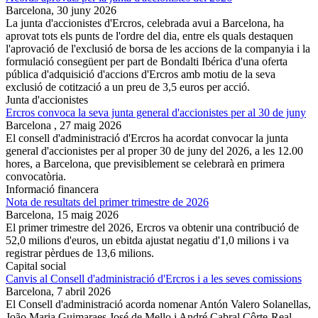
Barcelona,
30 juny 2026
La junta d'accionistes d'Ercros, celebrada avui a Barcelona, ha
aprovat tots els punts de l'ordre del dia, entre els quals destaquen
l'aprovació de l'exclusió de borsa de les accions de la companyia i la
formulació consegüent per part de Bondalti Ibérica d'una oferta
pública d'adquisició d'accions d'Ercros amb motiu de la seva
exclusió de cotització a un preu de 3,5 euros per acció.
Junta d'accionistes
Ercros convoca la seva junta general d'accionistes per al 30 de juny
Barcelona ,
27 maig 2026
El consell d'administració d'Ercros ha acordat convocar la junta
general d'accionistes per al proper 30 de juny del 2026, a les 12.00
hores, a Barcelona, ​​que previsiblement se celebrarà en primera
convocatòria.
Informació financera
Nota de resultats del primer trimestre de 2026
Barcelona,
15 maig 2026
El primer trimestre del 2026, Ercros va obtenir una contribució de
52,0 milions d'euros, un ebitda ajustat negatiu d'1,0 milions i va
registrar pèrdues de 13,6 milions.
Capital social
Canvis al Consell d'administració d'Ercros i a les seves comissions
Barcelona,
7 abril 2026
El Consell d'administració acorda nomenar Antón Valero Solanellas,
João Maria Guimaraes José de Mello i André Cabral Côrte-Real