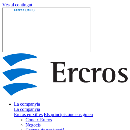
Vés al contingut
La companyia
La companyia
Ercros en xifres
Els principis que ens guien
Coneix Ercros
Negocis