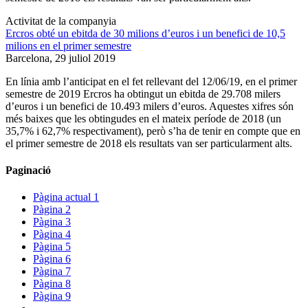
Activitat de la companyia
Ercros obté un ebitda de 30 milions d’euros i un benefici de 10,5
milions en el primer semestre
Barcelona,
29 juliol 2019
En línia amb l’anticipat en el fet rellevant del 12/06/19, en el primer
semestre de 2019 Ercros ha obtingut un ebitda de 29.708 milers
d’euros i un benefici de 10.493 milers d’euros. Aquestes xifres són
més baixes que les obtingudes en el mateix període de 2018 (un
35,7% i 62,7% respectivament), però s’ha de tenir en compte que en
el primer semestre de 2018 els resultats van ser particularment alts.
Paginació
Pàgina actual
1
Pàgina
2
Pàgina
3
Pàgina
4
Pàgina
5
Pàgina
6
Pàgina
7
Pàgina
8
Pàgina
9