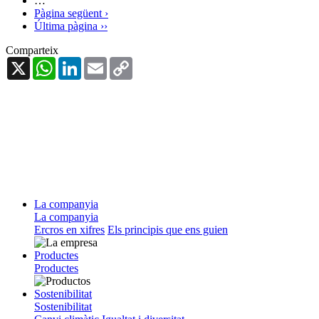
…
Pàgina següent
›
Última pàgina
››
Comparteix
X
WhatsApp
LinkedIn
Email
Copy
Link
La companyia
La companyia
Ercros en xifres
Els principis que ens guien
Productes
Productes
Sostenibilitat
Sostenibilitat