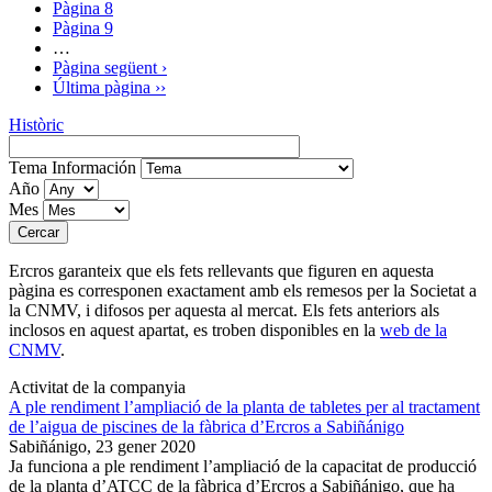
Pàgina
8
Pàgina
9
…
Pàgina següent
›
Última pàgina
››
Històric
Tema Información
Año
Mes
Ercros garanteix que els fets rellevants que figuren en aquesta
pàgina es corresponen exactament amb els remesos per la Societat a
la CNMV, i difosos per aquesta al mercat. Els fets anteriors als
inclosos en aquest apartat, es troben disponibles en la
web de la
CNMV
.
Activitat de la companyia
A ple rendiment l’ampliació de la planta de tabletes per al tractament
de l’aigua de piscines de la fàbrica d’Ercros a Sabiñánigo
Sabiñánigo,
23 gener 2020
Ja funciona a ple rendiment l’ampliació de la capacitat de producció
de la planta d’ATCC de la fàbrica d’Ercros a Sabiñánigo, que ha