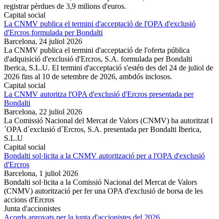
registrar pèrdues de 3,9 milions d'euros.
Capital social
La CNMV publica el termini d'acceptació de l'OPA d'exclusió
d'Ercros formulada per Bondalti
Barcelona,
24 juliol 2026
La CNMV publica el termini d'acceptació de l'oferta pública
d'adquisició d'exclusió d'Ercros, S.A. formulada per Bondalti
Iberica, S.L.U. El termini d'acceptació s'estén des del 24 de juliol de
2026 fins al 10 de setembre de 2026, ambdós inclosos.
Capital social
La CNMV autoritza l'OPA d'exclusió d'Ercros presentada per
Bondalti
Barcelona,
22 juliol 2026
La Comissió Nacional del Mercat de Valors (CNMV) ha autoritzat l
´OPA d´exclusió d´Ercros, S.A. presentada per Bondalti Iberica,
S.L.U
Capital social
Bondalti sol·licita a la CNMV autorització per a l'OPA d'exclusió
d'Ercros
Barcelona,
1 juliol 2026
Bondalti sol·licita a la Comissió Nacional del Mercat de Valors
(CNMV) autorització per fer una OPA d'exclusió de borsa de les
accions d'Ercros
Junta d'accionistes
Acords aprovats per la junta d'accionistes del 2026