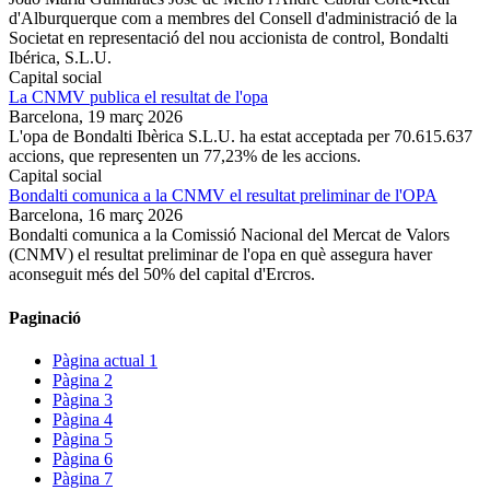
d'Alburquerque com a membres del Consell d'administració de la
Societat en representació del nou accionista de control, Bondalti
Ibérica, S.L.U.
Capital social
La CNMV publica el resultat de l'opa
Barcelona,
19 març 2026
L'opa de Bondalti Ibèrica S.L.U. ha estat acceptada per 70.615.637
accions, que representen un 77,23% de les accions.
Capital social
Bondalti comunica a la CNMV el resultat preliminar de l'OPA
Barcelona,
16 març 2026
Bondalti comunica a la Comissió Nacional del Mercat de Valors
(CNMV) el resultat preliminar de l'opa en què assegura haver
aconseguit més del 50% del capital d'Ercros.
Paginació
Pàgina actual
1
Pàgina
2
Pàgina
3
Pàgina
4
Pàgina
5
Pàgina
6
Pàgina
7