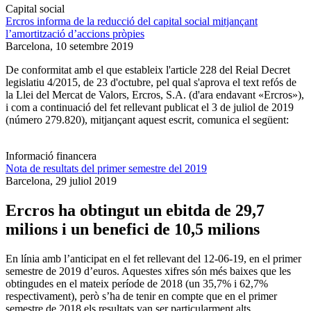
Capital social
Ercros informa de la reducció del capital social mitjançant
l’amortització d’accions pròpies
Barcelona,
10 setembre 2019
De conformitat amb el que estableix l'article 228 del Reial Decret
legislatiu 4/2015, de 23 d'octubre, pel qual s'aprova el text refós de
la Llei del Mercat de Valors, Ercros, S.A. (d'ara endavant «Ercros»),
i com a continuació del fet rellevant publicat el 3 de juliol de 2019
(número 279.820), mitjançant aquest escrit, comunica el següent:
Informació financera
Nota de resultats del primer semestre del 2019
Barcelona,
29 juliol 2019
Ercros ha obtingut un ebitda de 29,7
milions i un benefici de 10,5 milions
En línia amb l’anticipat en el fet rellevant del 12-06-19, en el primer
semestre de 2019 d’euros. Aquestes xifres són més baixes que les
obtingudes en el mateix període de 2018 (un 35,7% i 62,7%
respectivament), però s’ha de tenir en compte que en el primer
semestre de 2018 els resultats van ser particularment alts.