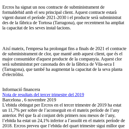
Ercros ha signat un nou contracte de subministrament de
formaldehid amb el seu principal client. Aquest contracte estarà
vigent durant el període 2021-2030 i el producte serà subministrat
des de la fàbrica de Tortosa (Tarragona), que recentment ha ampliat
la capacitat de les seves instal·lacions.
Així mateix, l'empresa ha prolongat fins a finals de 2021 el contracte
de subministrament de clor, que manté amb aquest client, que és el
major consumidor d'aquest producte de la companyia. Aquest clor
serà subministrat per canonada des de la fàbrica de Vila-seca I
(Tarragona), que també ha augmentat la capacitat de la seva planta
d'electròlisi.
Informació financera
Nota de resultats del tercer trimestre del 2019
Barcelona ,
6 novembre 2019
L'ebitda obtingut per Ercros en el tercer trimestre de 2019 ha estat
un 11,7% per sobre de l’aconseguit en el mateix període de l’any
anterior. Pel que fa al conjunt dels primers nou mesos de l’any,
l’ebitda ha estat un 24,1% inferior a l’assolit en el mateix període de
2018. Ercros preveu que l’ebitda del quart trimestre sigui millor que