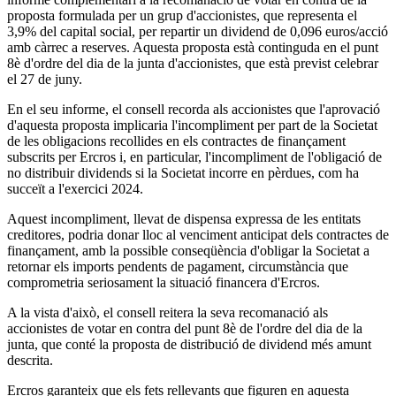
proposta formulada per un grup d'accionistes, que representa el
3,9% del capital social, per repartir un dividend de 0,096 euros/acció
amb càrrec a reserves. Aquesta proposta està continguda en el punt
8è d'ordre del dia de la junta d'accionistes, que està previst celebrar
el 27 de juny.
En el seu informe, el consell recorda als accionistes que l'aprovació
d'aquesta proposta implicaria l'incompliment per part de la Societat
de les obligacions recollides en els contractes de finançament
subscrits per Ercros i, en particular, l'incompliment de l'obligació de
no distribuir dividends si la Societat incorre en pèrdues, com ha
succeït a l'exercici 2024.
Aquest incompliment, llevat de dispensa expressa de les entitats
creditores, podria donar lloc al venciment anticipat dels contractes de
finançament, amb la possible conseqüència d'obligar la Societat a
retornar els imports pendents de pagament, circumstància que
comprometria seriosament la situació financera d'Ercros.
A la vista d'això, el consell reitera la seva recomanació als
accionistes de votar en contra del punt 8è de l'ordre del dia de la
junta, que conté la proposta de distribució de dividend més amunt
descrita.
Ercros garanteix que els fets rellevants que figuren en aquesta