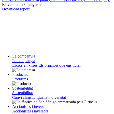
Barcelona ,
27 maig 2026
Download report
La companyia
La companyia
Ercros en xifres
Els principis que ens guien
Productes
Productes
Sostenibilitat
Sostenibilitat
Canvi climàtic
Igualtat i diversitat
Accionistes i inversors
Accionistes i inversors