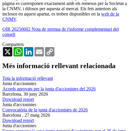
pàgina es corresponen exactament amb els remesos per la Societat a
la CNMV, i difosos per aquesta al mercat. Els fets anteriors als
inclosos en aquest apartat, es troben disponibles en la
web de la
CNMV
.
OIR 20250602 Nota de premsa de l'informe complementari del
consell
Comparteix
X
WhatsApp
LinkedIn
Email
Copy
Link
Més informació rellevant relacionada
Tota la informació rellevant
Junta d'accionistes
Acords aprovats per la junta d'accionistes del 2026
Barcelona,
30 juny 2026
Download report
Junta d'accionistes
Convocatòria de la junta d'accionistes de 2026
Barcelona ,
27 maig 2026
Download report
Junta d'accionistes
Ercros convoca la seva junta general d'accionistes per al 30 de juny