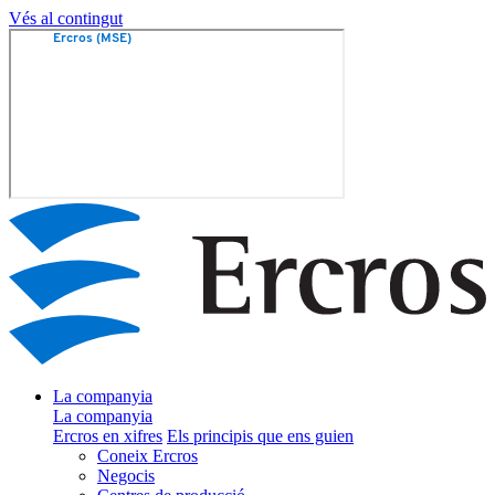
Vés al contingut
La companyia
La companyia
Ercros en xifres
Els principis que ens guien
Coneix Ercros
Negocis