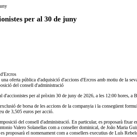
juny
onistes per al 30 de juny
 d'Ercros
 una oferta pública d'adquisició d'accions d'Ercros amb motiu de la seva
osició del consell d'administració
al d'accionistes per al pròxim 30 de juny de 2026, a les 12:00 hores, a
 l'exclusió de borsa de les accions de la companyia i la consegüent formu
eu de 3,505 euros per acció.
composició del consell d'administració. En particular, es proposarà fixa
Antonio Valero Solanellas com a conseller dominical, de João Maria Gu
es proposarà el nomenament com a consellers executius de Luís Rebelo