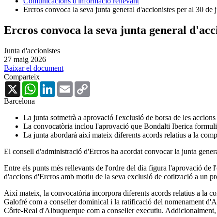
Comunicacions d'informació rellevant
Ercros convoca la seva junta general d'accionistes per al 30 de 
Ercros convoca la seva junta general d'acci
Junta d'accionistes
27 maig 2026
Baixar el document
Comparteix
X
WhatsApp
LinkedIn
Email
Copy
Link
Barcelona
La junta sotmetrà a aprovació l'exclusió de borsa de les accions
La convocatòria inclou l'aprovació que Bondalti Iberica formuli
La junta abordarà així mateix diferents acords relatius a la comp
El consell d'administració d'Ercros ha acordat convocar la junta gener
Entre els punts més rellevants de l'ordre del dia figura l'aprovació de
d'accions d'Ercros amb motiu de la seva exclusió de cotització a un pr
Així mateix, la convocatòria incorpora diferents acords relatius a la 
Galofré com a conseller dominical i la ratificació del nomenament d'
Côrte-Real d'Albuquerque com a conseller executiu. Addicionalment, 