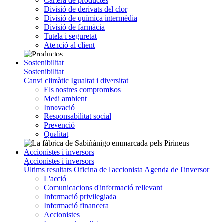
Cartera de productes
Divisió de derivats del clor
Divisió de química intermèdia
Divisió de farmàcia
Tutela i seguretat
Atenció al client
Sostenibilitat
Sostenibilitat
Canvi climàtic
Igualtat i diversitat
Els nostres compromisos
Medi ambient
Innovació
Responsabilitat social
Prevenció
Qualitat
Accionistes i inversors
Accionistes i inversors
Últims resultats
Oficina de l'accionista
Agenda de l'inversor
L'acció
Comunicacions d'informació rellevant
Informació privilegiada
Informació financera
Accionistes